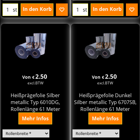
In den Korb
In den Korb
st
st
2.50
2.50
Von
Von
€
€
excl.BTW
excl.BTW
Heißprägefolie Silber
Heißprägefolie Dunkel
metallic Typ 6010DG,
Silber metallic Typ 6707SB,
Rollenlänge 61 Meter
Rollenlänge 61 Meter
Mehr Infos
Mehr Infos