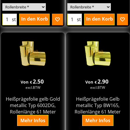
In den Korb
In den Korb
st
st
2.50
2.90
Von
Von
€
€
excl.BTW
excl.BTW
Heißprägefolie gelb Gold
Heißprägefolie Gelb
metallic Typ 6002DG,
metallic Typ BW165,
Rollenlänge 61 Meter
Rollenlänge 61 Meter
Mehr Infos
Mehr Infos