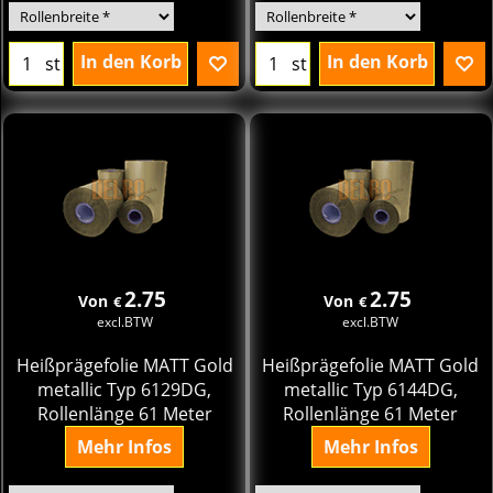
In den Korb
In den Korb
st
st
2.75
2.75
Von
Von
€
€
excl.BTW
excl.BTW
Heißprägefolie MATT Gold
Heißprägefolie MATT Gold
metallic Typ 6129DG,
metallic Typ 6144DG,
Rollenlänge 61 Meter
Rollenlänge 61 Meter
Mehr Infos
Mehr Infos