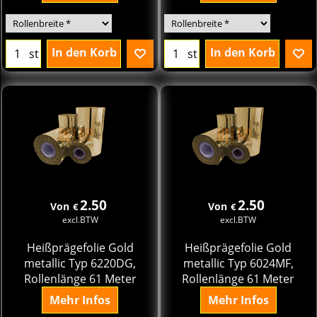
In den Korb
In den Korb
st
st
2.50
2.50
Von
Von
€
€
excl.BTW
excl.BTW
Heißprägefolie Gold
Heißprägefolie Gold
metallic Typ 6220DG,
metallic Typ 6024MF,
Rollenlänge 61 Meter
Rollenlänge 61 Meter
Mehr Infos
Mehr Infos