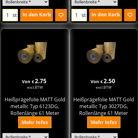
In den Korb
In den Korb
st
st
2.75
2.50
Von
Von
€
€
excl.BTW
excl.BTW
Heißprägefolie MATT Gold
Heißprägefolie MATT Gold
metallic Typ 6123DG,
metallic Typ 3027DG,
Rollenlänge 61 Meter
Rollenlänge 61 Meter
Mehr Infos
Mehr Infos