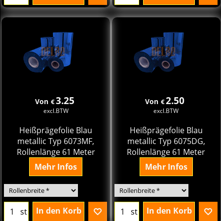
3.25
2.50
Von
Von
€
€
excl.BTW
excl.BTW
Heißprägefolie Blau
Heißprägefolie Blau
metallic Typ 6073MF,
metallic Typ 6075DG,
Rollenlänge 61 Meter
Rollenlänge 61 Meter
Mehr Infos
Mehr Infos
In den Korb
In den Korb
st
st