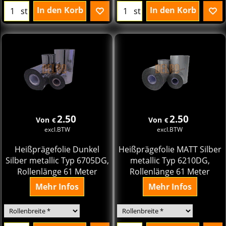
In den Korb
In den Korb
st
st
2.50
2.50
Von
Von
€
€
excl.BTW
excl.BTW
Heißprägefolie Dunkel
Heißprägefolie MATT Silber
Silber metallic Typ 6705DG,
metallic Typ 6210DG,
Rollenlänge 61 Meter
Rollenlänge 61 Meter
Mehr Infos
Mehr Infos