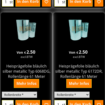
In den Korb
In den Korb
st
st
2.50
2.50
Von
Von
€
€
excl.BTW
excl.BTW
Heisprägefolie bläulich
Heisprägefolie bläulich
silber metallic Typ 6068DG,
silber metallic Typ 6172DR,
Rollenlänge 61 Meter
Rollenlänge 61 Meter
Mehr Infos
Mehr Infos
In den Korb
In den Korb
st
st