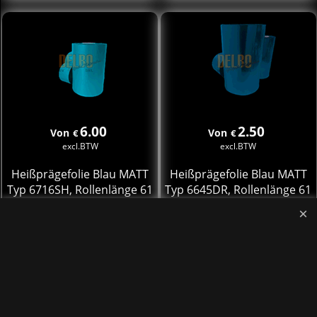
6.00
2.50
Von
Von
€
€
excl.BTW
excl.BTW
Heißprägefolie Blau MATT
Heißprägefolie Blau MATT
Typ 6716SH, Rollenlänge 61
Typ 6645DR, Rollenlänge 61
Meter
Meter
Mehr Infos
Mehr Infos
In den Korb
In den Korb
st
st