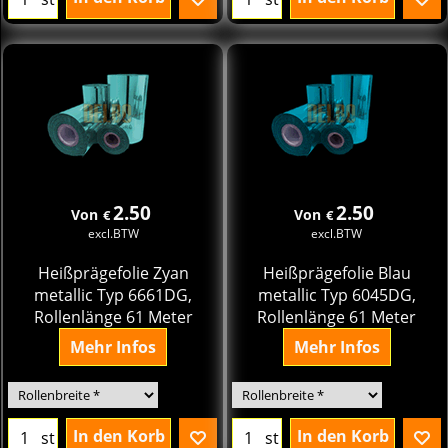
2.50
2.50
Von
Von
€
€
excl.BTW
excl.BTW
Heißprägefolie Zyan
Heißprägefolie Blau
metallic Typ 6661DG,
metallic Typ 6045DG,
Rollenlänge 61 Meter
Rollenlänge 61 Meter
Mehr Infos
Mehr Infos
In den Korb
In den Korb
st
st