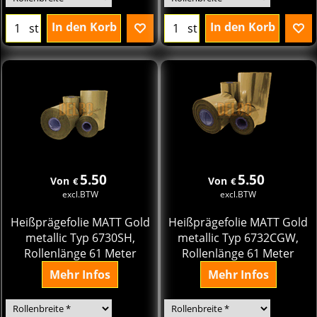
In den Korb
In den Korb
st
st
5.50
5.50
Von
Von
€
€
excl.BTW
excl.BTW
Heißprägefolie MATT Gold
Heißprägefolie MATT Gold
metallic Typ 6730SH,
metallic Typ 6732CGW,
Rollenlänge 61 Meter
Rollenlänge 61 Meter
Mehr Infos
Mehr Infos