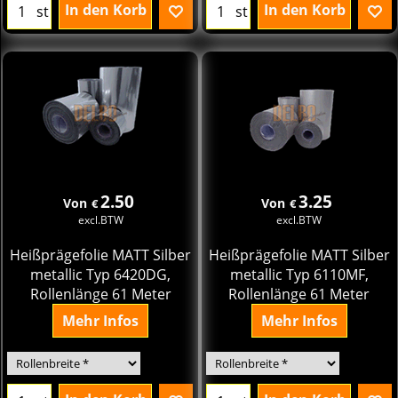
In den Korb
In den Korb
st
st
2.50
3.25
Von
Von
€
€
excl.BTW
excl.BTW
Heißprägefolie MATT Silber
Heißprägefolie MATT Silber
metallic Typ 6420DG,
metallic Typ 6110MF,
Rollenlänge 61 Meter
Rollenlänge 61 Meter
Mehr Infos
Mehr Infos