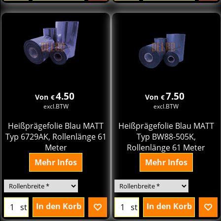
4.50
7.50
Von
Von
€
€
excl.BTW
excl.BTW
Heißprägefolie Blau MATT
Heißprägefolie Blau MATT
Typ 6729AK, Rollenlänge 61
Typ BW88-505K,
Meter
Rollenlänge 61 Meter
Mehr Infos
Mehr Infos
In den Korb
In den Korb
st
st