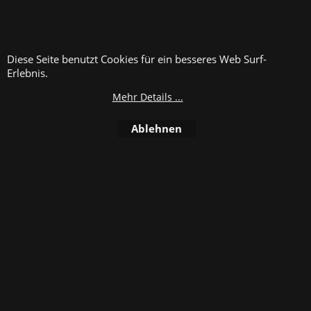
Diese Seite benutzt Cookies für ein besseres Web Surf-
Erlebnis.
Mehr Details ...
3.25
2.50
Von
Von
€
€
Ablehnen
excl.BTW
excl.BTW
Heißprägefolie Kupfer
Heißprägefolie
metallic Typ 6036MN,
Orange/Kupfer metallic Typ
Rollenlänge 61 Meter
6814DG, Rollenlänge 61
Meter
Mehr Infos
Mehr Infos
In den Korb
In den Korb
st
st