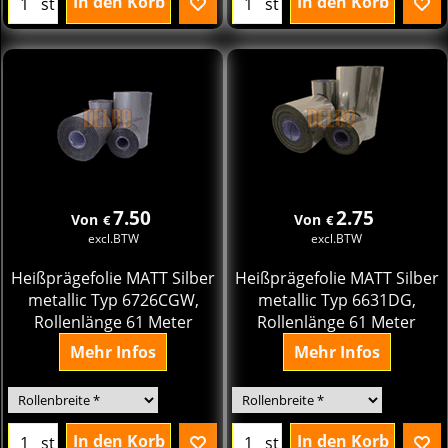
In den Korb
In den Korb
st
st
7.50
2.75
Von
Von
€
€
excl.BTW
excl.BTW
Heißprägefolie MATT Silber
Heißprägefolie MATT Silber
metallic Typ 6726CGW,
metallic Typ 6631DG,
Rollenlänge 61 Meter
Rollenlänge 61 Meter
Mehr Infos
Mehr Infos
In den Korb
In den Korb
st
st